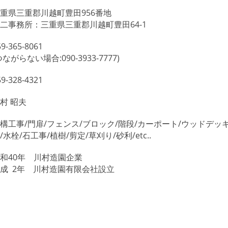
重県三重郡川越町豊田956番地
二事務所：三重県三重郡川越町豊田64-1
59-365-8061
つながらない場合:090-3933-7777)
59-328-4321
村 昭夫
構工事/門扉/フェンス/ブロック/階段/カーポート/ウッドデッキ
/水栓/石工事/植樹/剪定/草刈り/砂利/etc..
和40年
川村造園企業
成 2年
川村造園有限会社設立