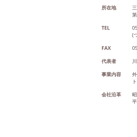
所在地
三
第
TEL
0
(
FAX
0
代表者
川
事業内容
外
ト
会社沿革
昭
平