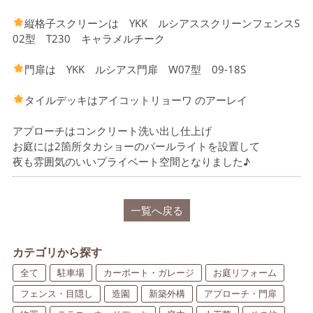
縦格子スクリーンは YKK ルシアススクリーンフェンスS
02型 T230 キャラメルチーク
門扉は YKK ルシアス門扉 W07型 09-18S
タイルデッキはアイコットリョーワ のアーレイ
アプローチはコンクリート洗い出し仕上げ
お庭には2箇所タカショーのパールライトを設置して
夜も雰囲気のいいプライベート空間となりました♪
カテゴリから探す
全て
駐車場
カーポート・ガレージ
お庭リフォーム
フェンス・目隠し
造園
新築外構
アプローチ・門扉