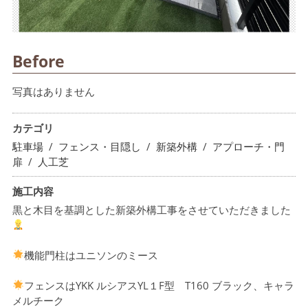
Before
写真はありません
カテゴリ
駐車場
/
フェンス・目隠し
/
新築外構
/
アプローチ・門
扉
/
人工芝
施工内容
黒と木目を基調とした新築外構工事をさせていただきました
機能門柱はユニソンのミース
フェンスはYKK ルシアスYL１F型 T160 ブラック、キャラ
メルチーク