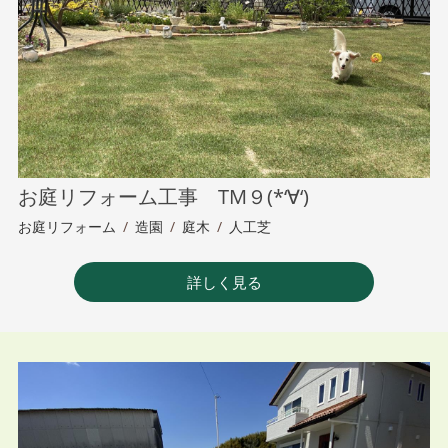
お庭リフォーム工事 TM９(*‘∀‘)
お庭リフォーム
/
造園
/
庭木
/
人工芝
詳しく見る