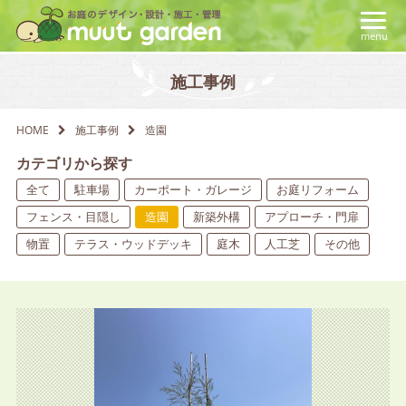
menu
施工事例
HOME
施工事例
造園
カテゴリから探す
全て
駐車場
カーポート・ガレージ
お庭リフォーム
フェンス・目隠し
造園
新築外構
アプローチ・門扉
物置
テラス・ウッドデッキ
庭木
人工芝
その他