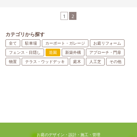
1
2
カテゴリから探す
全て
駐車場
カーポート・ガレージ
お庭リフォーム
フェンス・目隠し
造園
新築外構
アプローチ・門扉
物置
テラス・ウッドデッキ
庭木
人工芝
その他
お庭のデザイン・設計・施工・管理