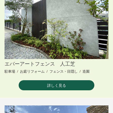
エバーアートフェンス 人工芝
駐車場
/
お庭リフォーム
/
フェンス・目隠し
/
造園
詳しく見る