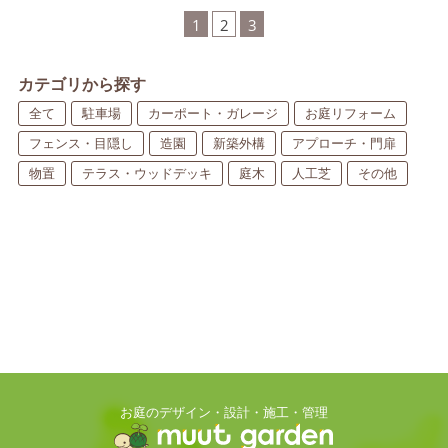
1
2
3
カテゴリから探す
全て
駐車場
カーポート・ガレージ
お庭リフォーム
フェンス・目隠し
造園
新築外構
アプローチ・門扉
物置
テラス・ウッドデッキ
庭木
人工芝
その他
お庭のデザイン・設計・施工・管理