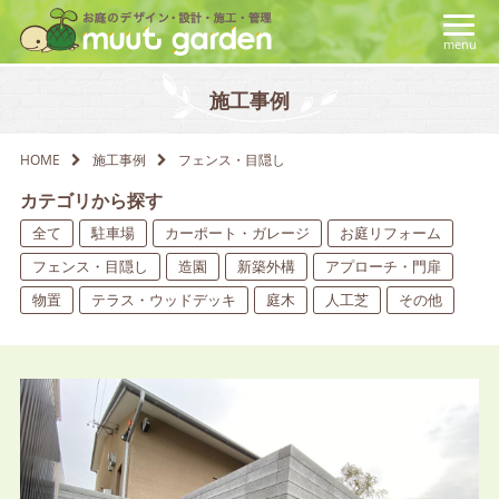
menu
施工事例
HOME
施工事例
フェンス・目隠し
カテゴリから探す
全て
駐車場
カーポート・ガレージ
お庭リフォーム
フェンス・目隠し
造園
新築外構
アプローチ・門扉
物置
テラス・ウッドデッキ
庭木
人工芝
その他