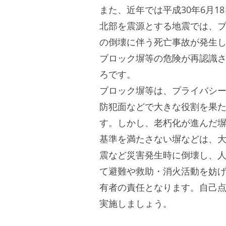
また、近年では平成30年6月1
北部を震源とする地震では、
の倒壊に伴う死亡事故が発生
ブロック塀等の危険が再認識
ろです。
ブロック塀等は、プライバシ
防犯面などで大きな役割を果
す。しかし、老朽化が進んだ
基準を満たさない塀などは、
震など災害発生時に倒壊し、
て避難や救助・消火活動を妨
有者の責任となります。自己
実施しましょう。