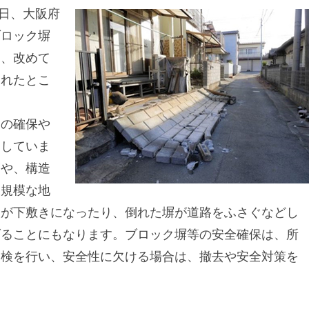
8日、大阪府
ブロック塀
し、改めて
されたとこ
ーの確保や
たしていま
塀や、構造
大規模な地
人が下敷きになったり、倒れた塀が道路をふさぐなどし
げることにもなります。ブロック塀等の安全確保は、所
点検を行い、安全性に欠ける場合は、撤去や安全対策を